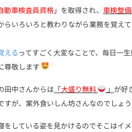
自動車検査員資格
」を取得され、
車検整備
からいろいろと教わりながら業務を覚えて
覚える
ってすごく大変なことで、毎日一生
に尊敬します
の田中さんからは
「
大盛り無料
」
が好
ですが、案外食いしん坊さんなのでしょ
寝をしている姿を見かけるのでそこはイメ