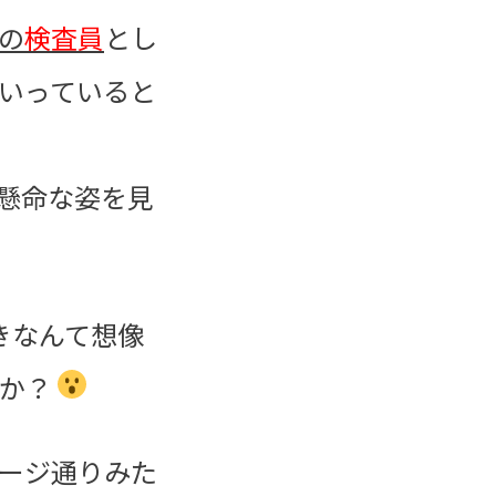
の
検査員
とし
いっていると
懸命な姿を見
きなんて想像
うか？
ージ通りみた