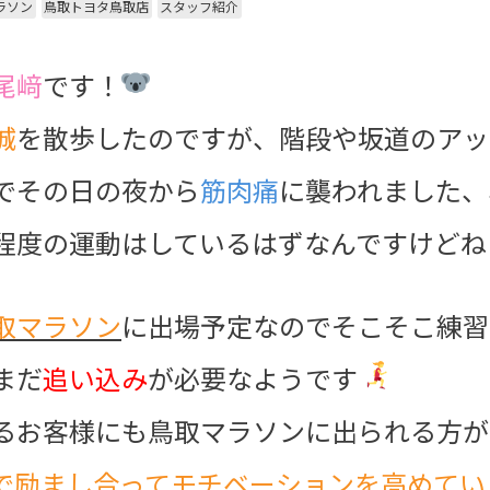
ラソン
鳥取トヨタ鳥取店
スタッフ紹介
尾﨑
です！
城
を散歩したのですが、階段や坂道のアッ
でその日の夜から
筋肉痛
に襲われました、
程度の運動はしているはずなんですけど
取マラソン
に出場予定なのでそこそこ練習
まだ
追い込み
が必要なようです
るお客様にも鳥取マラソンに出られる方が
で励まし合ってモチベーションを高めて