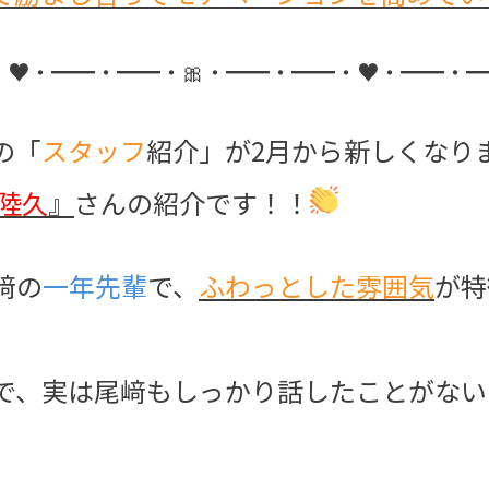
・♥・━━・━━・🎀・━━・━━・♥・━━・━
の「
スタッフ
紹介」が2月から新しくなり
 陸久
』
さんの紹介です！！
﨑の
一年先輩
で、
ふわっとした雰囲気
が特
で、実は尾﨑もしっかり話したことがない
、