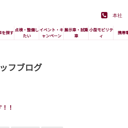
本社
点検・整備し
イベント・キ
展示車・試乗
小型モビリテ
車を探す
携帯
たい
ャンペーン
車
ィ
ッフブログ
す！！