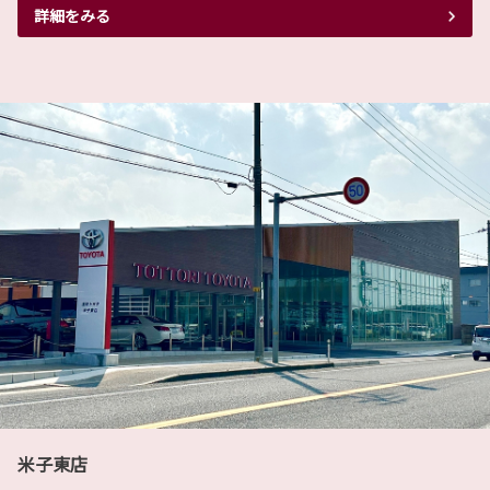
トヨタ自動車より 5月／6月国内工場の稼働および6月生産計画につ
詳細をみる
いて(5/24時点)
トヨタ自動車より5月／6月国内工場の稼働および6月の車両の生産計画について
発表がありました。ご注文頂いたおクルマを中々お届けできない中ではあります
が、お客様の納期の参考にして頂ければ幸いです。
詳しくはこちら
2022-04-19
トヨタ自動車より 5月の生産計画について(4/18時点)
トヨタ自動車より5月の車両の生産計画について発表がありました。ご注文頂い
たおクルマを中々お届けできない中ではありますが、お客様の納期の参考にして
頂ければ幸いです。
詳しくはこちら
2022-02-24
鳥取トヨタ２０２２年度版カレンダー
米子東店
鳥取トヨタの２０２２年度の年間定休日カレン