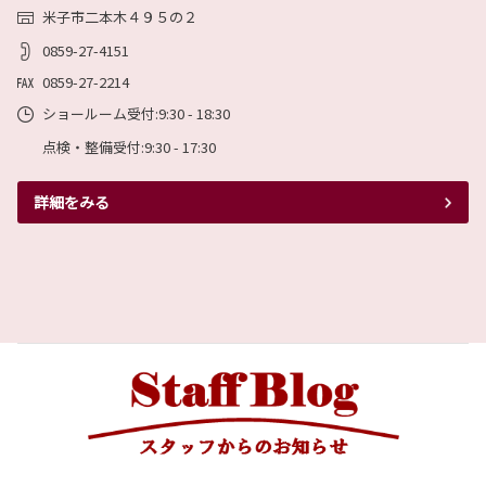
ダーを公開いたします。基本定休日は毎週月曜
米子市二本木４９５の２
日と第１・第２・第３火曜日となります。（月
によって異なる場合も有ります。）
0859-27-4151
データとして必要な方は下記リンクよりダウン
ロードして下さい。
0859-27-2214
ショールーム受付:9:30 - 18:30
詳しくはこちら
点検・整備受付:9:30 - 17:30
詳細をみる