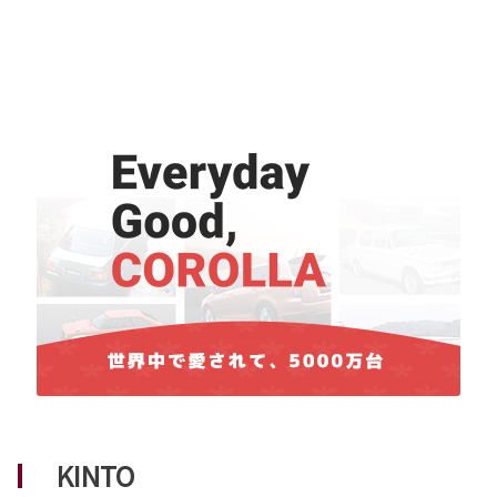
2025-07-09
2026-07-13
【保安基準】窓ガラス（前面・運転席・
カローラ スポーツを一部改良するととも
助手席）への貼付物について
に、特別仕様車 G“Z・ACTIVE ELEGANC
E”を設定
お客様に点検整備で入庫して頂く際に確認する
窓ガラス（前面・運転席・助手席）につきまし
OYOTAは、カローラ スポーツを一部改良すると
て、今後の当社の対応について下記リンク先よ
ともに、カローラ誕生60周年を記念した特別仕
りご確認をお願いいたします。
様車 G“Z・ACTIVE ELEGANCE”を設定し、7月13日に発売しました。詳しくは
下記リンクからご確認下さい。なお、このカローラ誕生60周年を記念した特別仕
様車は他のカローラシリーズにも設定されております。
詳しくはこちら
詳しくはこちら
2025-02-21
【予告】弊社休業日及び閉店時間変更の
2026-07-06
お知らせ
アクアを一部改良しGR SPORTグレード
2025年4月1日より休業日および閉店時間が変更
を追加
になります
弊社の2025年4月1日からの休業日および閉店時
TOYOTAは、アクアを一部改良するとともにGR
間を下記のように変更させて頂きます。
SPORTグレードを追加し、7月6日に発売しまし
KINTO
た。詳しくは下記リンクからご確認下さい。
休業日 基本毎週月曜日・火曜日
閉店時間 18時30分（15分短縮）