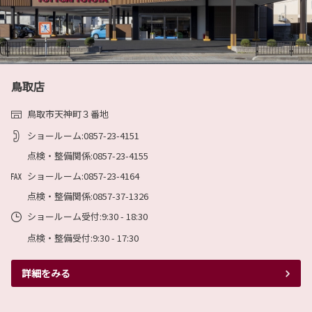
皆様にはご不便をおかけすることとなりますが、何卒ご理解の程よろしくお願い
ピクシス バンのガソリン車を一部改良
いたします。
TOYOTAは、ピクシス バンのガソリン車を一部
改良し、6月4日に発売しました。
詳しくはこちら
詳細は下記リンクからご確認下さい。
詳しくはこちら
鳥取店
2024-03-09
鳥取トヨタの2024年度版のカレンダーを
鳥取市天神町３番地
公開いたしました
2026-06-03
ショールーム:0857-23-4151
アルファードを一部改良
鳥取トヨタの2024年度の年間定休日カレンダー
を公開いたします。基本定休日は毎週月曜日と
点検・整備関係:0857-23-4155
TOYOTAは、アルファードを一部改良し、6月3
第１・第２・第３火曜日となります。（月によ
日に発売しました。詳細は下記リンクからご確
ショールーム:0857-23-4164
って異なる場合も有ります。）
認ください。
データとして必要な方は下記リンクよりダウンロードして下さい。
点検・整備関係:0857-37-1326
紙のカレンダーは現在印刷中です。もう少しお待ちください。
詳しくはこちら
ショールーム受付:9:30 - 18:30
詳しくはこちら
点検・整備受付:9:30 - 17:30
2026-06-03
詳細をみる
2023-11-03
ヴェルファイアを一部改良
米子東店リニューアルオープン
TOYOTAは、ヴェルファイアを一部改良し、6月
3日に発売しました。詳細は下記リンクからご確
11月3日(金)より米子東店がリニューアルオープ