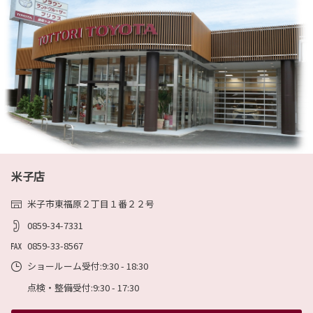
2022-08-01
トヨタ自動車より 8月 国内工場の稼働について（8/1時点）
新型コロナウイルス感染拡大等に伴う部品供給不足による生産計画の度重なる見
直しにより、お待ちいただいているお客様や、仕入先及び関係の皆さまにはご迷
惑、ご不便をおかけし、改めて心からお詫び申し上げます。
詳しくはこちら
2022-06-23
米子店
トヨタ自動車より 7月の生産計画について(6/22時点)
トヨタ自動車より7月の車両の生産計画について発表がありました。ご注文頂い
米子市東福原２丁目１番２２号
たおクルマを中々お届けできない中ではありますが、お客様の納期の参考にして
頂ければ幸いです。
0859-34-7331
0859-33-8567
詳しくはこちら
ショールーム受付:9:30 - 18:30
点検・整備受付:9:30 - 17:30
2022-05-27