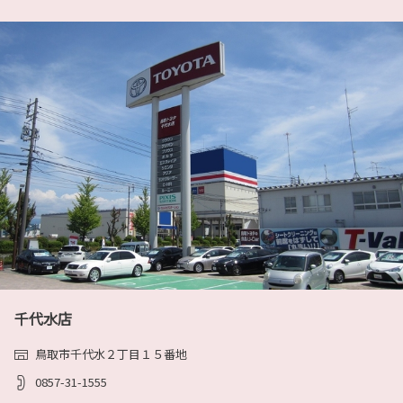
認下さい。
ン致しました。工事期間中は大変ご不便をお掛
けしました。引き続きご愛顧を賜りますようお
願い申し上げます。尚、一部工事が続いており
詳しくはこちら
ご迷惑をお掛けしますがご理解宜しくお願い致
します。ご来店を心よりお待ちしております。
詳しくはこちら
2026-05-28
新型「ハイラックス」を発売
TOYOTAは、ハイラックスをフルモデルチェン
2023-09-17
ジし、5月28日に発売しました。
新型「ハイラックス」は、力強さと先進性を融
米子店にてKINTO＆UQmobile合同イベン
合させたエクステリアデザインへと刷新すると
ト開催！
ともに、パワートレーンには、パワフルで高い
耐久性が特長の1GDディーゼルエンジンを採用しました。走行性能の向上に加
10月21日(土)、22日(日)の2日間に渡り米子店
え、安全・安心機能やコネクティッド機能を拡充することで、日常使いからアウ
でKINTO＆UQmobile合同イベントを開催しま
トドアまで、さまざまなシーンにおいて快適かつ安心してお乗りいただけるピッ
す。メンテナンスと自動車保険コミコミの車の
クアップトラックへと進化しています。
サブスクリプション＆通信費の見直しで家計の負担を減らすチャンスです。是
詳しくは下記リンクからご確認下さい。
非、足をお運び下さい。
千代水店
詳しくはこちら
詳しくはこちら
鳥取市千代水２丁目１５番地
0857-31-1555
2026-05-14
2023-07-01