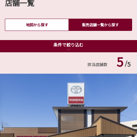
店舗一覧
米子店：令和6年9月19日（木）9:30~13:00
※13時からは通常営業いたします。
2026-06-18
米子東店：令和6年9月19日（木）13:00~終日
ハイエースワゴンを一部改良
バリアフリー/多目的駐車
※13時までは通常営業いたします。
地図から探す
販売店舗一覧から探す
場
TOYOTAは、ハイエースワゴンを一部改良し、7
月1日に発売します。詳しくは下記リンクからご
お客様にご不便をお掛けする事と存じますが、何卒ご理解を賜りたくお願い申し
確認下さい。
上げます。
条件で絞り込む
条件で絞り込む
詳しくはこちら
詳しくはこちら
5
/
5
該当店舗数
2026-06-18
2024-04-01
ハイエースコミューターを一部改良
閉店時間変更が変更になりました
TOYOTAは、ハイエースコミューターを一部改
2024年4月1日より閉店時間が変更になりました
良し、7月1日に発売します。詳しくは下記リン
いつも鳥取トヨタのホームページをご覧いただ
クからご確認下さい。
きありがとうございます。
さて、弊社の2024年4月1日からの閉店時間を下
詳しくはこちら
記のように変更させて頂きました。
閉店時間 18時45分（15分短縮）
＊なお、開店時間は9時30分からで変更はありません。
2026-06-04