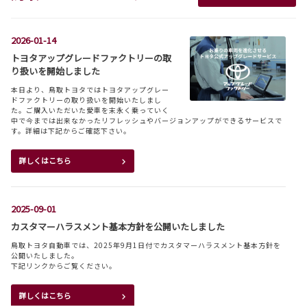
下さい。
2026-01-14
詳しくはこちら
トヨタアップグレードファクトリーの取
り扱いを開始しました
2026-08-03
本日より、鳥取トヨタではトヨタアップグレー
ドファクトリーの取り扱いを開始いたしまし
シエンタを一部改良
た。ご購入いただいた愛車を末永く乗っていく
中で今までは出来なかったリフレッシュやバージョンアップができるサービスで
TOYOTAは、シエンタを一部改良し、8月3日に
す。詳細は下記からご確認下さい。
発売しました。詳しくは下記リンクからご確認
下さい。
詳しくはこちら
詳しくはこちら
2025-09-01
2026-07-29
カスタマーハラスメント基本方針を公開いたしました
コースターを一部改良
鳥取トヨタ自動車では、2025年9月1日付でカスタマーハラスメント基本方針を
公開いたしました。
TOYOTAは、コースターを一部改良し、7月29
下記リンクからご覧ください。
日に発売しました。くわしくは
詳しくはこちら
詳しくはこちら