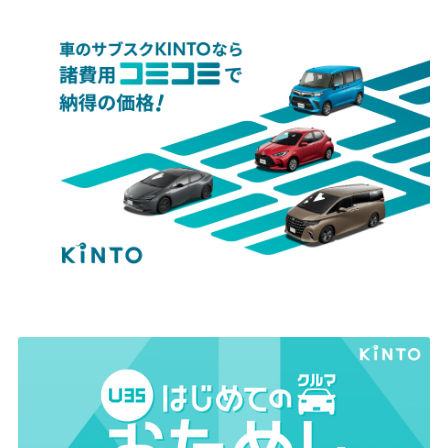
詳しくはこちら
＊なお、開店時間は9時30分からで変更はありません。
皆様にはご不便をおかけすることとなりますが、何卒ご理解の程よろしくお願い
いたします。
2026-07-01
米国生産のハイランダーを全国トヨタ車
詳しくはこちら
両販売店で発売
TOYOTAは、トヨタの米国工場で生産したSUV
「ハイランダー」を
8月1日より発売します。
2024-12-13
詳しくは下記リンクからご確認下さい。
臨時休業のお知らせ
詳しくはこちら
2025年1月23日（木）は全社員総決起大会のた
め臨時休業とさせていただきます。ご理解のほ
条件で絞り込む
リセット
どよろしくお願いいたします。
2026-07-01
エリア
プリウスを一部改良
2024-10-04
TOYOTAは、プリウスを一部改良し、7月1日に
エンジニアの一日「先輩社員24時」を公
発売しました。詳しくは下記リンクからご確認
開しました
試乗車
下さい。
この度、鳥取トヨタで整備士として働いてみた
いと考えている方向けに動画を作成しました。
詳しくはこちら
どのような仕事を任せられるのか？どのような