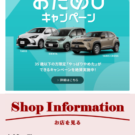
キーワード
思いで仕事をしているのか？と言うような疑問の回答を動画から少しでも感じて
頂ければと思います。 ぜひご覧ください。
2026-07-01
サービス
詳しくはこちら
カローラ クロスを一部改良するととも
に、特別仕様車 Z“Adventure”を設定
キッズルーム
授乳室
TOYOTAは、カローラ クロスを一部改良すると
2024-08-28
ともに、カローラ誕生60周年を記念した特別仕
様車 Z“Adventure”を設定し、7月1日に発売し
社内研修に伴う各店舗臨時休業のお知ら
ました。詳しくは下記リンクからご確認下さい。
せ（訂正）
バリアフリー/フラットフ
バリアフリー/多目的トイ
ロア
レ
謹啓 平素は格別のご愛顧を賜り厚くお礼申し
詳しくはこちら
上げます。
誠に勝手ながら、弊社は社内行事の為、下記日
程で各店舗を臨時休業とさせていただきます。
WiFi
G-Station
【臨時休業日】
2026-06-18
ハイエースバンを一部改良
鳥取店：令和6年9月12日（木）9:30~13:00
※13時からは通常営業いたします。
TOYOTAは、ハイエースバンを一部改良し、7月
自動洗車機
子供110番
1日に発売します。詳しくは下記リンクからご確
千代水店：令和6年9月18日（水）13:00~終日
認下さい。
※13時までは通常営業いたします。
倉吉店：
令和6年9月11日（水）
13:00~終日
詳しくはこちら
※13時までは通常営業いたします。
車検・整備・メンテナン
キッズコーナー
※日程が誤っておりました。大変申し訳ありません。
ス取扱店