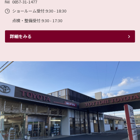
0857-31-1477
ランドクルーザー、新型車“FJ”シリーズ
整備料金改定のご案内
を発売
ショールーム受付:9:30 - 18:30
日頃より弊社をご愛顧いただき誠にありがとう
TOYOTAは、ランドクルーザー（以下ランク
ございます。
点検・整備受付:9:30 - 17:30
ル）に“FJ”シリーズを新たにラインアップし、5
令和５年８ 月より、下記の 通り 車検等の整備料
月14日に発売しました。
金を改定することと致しましたので、ご案内致
今回、ランクルの3シリーズ（“300”、“70”、“250”）に加え、新たに追加し
します。
た“FJ”シリーズは、「もっと多くのお客様にもっと気軽にランクルを楽しんでい
詳細をみる
詳しい内容は下記リンクからご確認下さい。
ただきたい」という思いから開発しました。「Freedom＆Joy」をコンセプト
に、様々なライフスタイルを築くお客様一人ひとりが、どこへでも行ける「自由
詳しくはこちら
（Freedom）」を手にし、多様な「楽しみ方（Joy）」で人生を豊かに彩るクル
マになることを目指しました。その実現のために、扱いやすいサイズにしなが
ら、ランクルが長年にわたり培ってきたランクルネス、すなわち人々の生活を支
える「信頼性・耐久性・悪路走破性」を継承し、つくり込みました。
詳しくは下記リンクからご確認下さい。
2023-06-10
KINTO＆UQイベント開催！
詳しくはこちら
鳥取トヨタでは、来月７月１日と２日倉吉店に
てKINTOさんとKDDIさん参加のコラボイベント
を実施します。
この機会に、車のサブスプリクションの説明と
2026-05-12
通信費の見直しを行います。固定費を下げて負
カローラ ツーリングの特別仕様車 ACTIV
担少なく新車に乗っちゃいましょう。ぜひご参加下さい。
E SPORTを、60周年記念仕様にアップデ
ート
詳しくはこちら
TOYOTAは、本年10月20日に迎えるカローラシ
リーズの誕生60周年を記念し、カローラ ツーリ