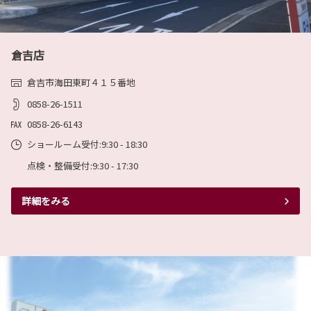
ング 特別仕様車 ACTIVE SPORTを60周年記念仕様にアップデートし、5月12日
に発売しました。
2023-02-15
同時に、ローラ ツーリングを一部改良を行いました。
鳥取トヨタの2023年度のカレンダーを公
詳しくは下記リンクからご確認下さい。
開いたしました。
倉吉店
詳しくはこちら
鳥取トヨタの2023年度の年間定休日カレンダー
を公開いたします。基本定休日は毎週月曜日と
倉吉市海田東町４１５番地
第１・第２・第３火曜日となります。（月によ
って異なる場合も有ります。）
0858-26-1511
データとして必要な方は下記リンクよりダウンロードして下さい。
2026-05-12
0858-26-6143
カローラの特別仕様車 ACTIVE SPORT
詳しくはこちら
ショールーム受付:9:30 - 18:30
を、60周年記念仕様にアップデート
TOYOTAは、本年10月20日に迎えるカローラシ
点検・整備受付:9:30 - 17:30
リーズの誕生60周年を記念し、カローラ 特別仕
様車 ACTIVE SPORTを60周年記念仕様にアップ
2022-08-10
デートし、5月12日に発売しました。
詳細をみる
トヨタ自動車より 9月 生産計画について（8/10時点）
同時に、カローラを一部改良を行いました。
詳しくは下記リンクからご確認下さい。
新型コロナウイルス感染拡大等に伴う部品供給不足による生産計画の度重なる見
直しにより、お待ちいただいているお客様や、仕入先及び関係の皆さまにはご迷
惑、ご不便をおかけし、改めて心からお詫び申し上げます。
詳しくはこちら
詳しくはこちら