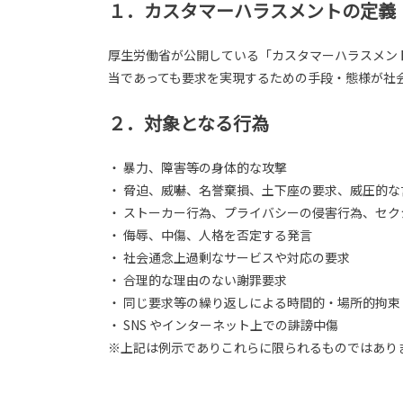
１．カスタマーハラスメントの定義
厚生労働省が公開している「カスタマーハラスメン
当であっても要求を実現するための手段・態様が社
２．対象となる行為
・ 暴力、障害等の身体的な攻撃
・ 脅迫、威嚇、名誉棄損、土下座の要求、威圧的
・ ストーカー行為、プライバシーの侵害行為、セ
・ 侮辱、中傷、人格を否定する発言
・ 社会通念上過剰なサービスや対応の要求
・ 合理的な理由のない謝罪要求
・ 同じ要求等の繰り返しによる時間的・場所的拘束
・ SNS やインターネット上での誹謗中傷
※上記は例示でありこれらに限られるものではあり