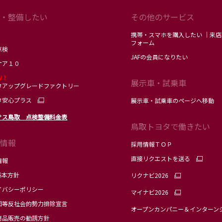
・整備したい
その他のサービス
携帯・スマホを購入したい ｜来店
フォーム
点検
JAFの会員になりたい
ケア１０
Ｗ！
展示車・試乗車
タアップグレードファクトリー
タ安心プラス
展示車・試乗車のページへ移動
サス鳥取 点検整備料金表
鳥取トヨタで働きたい
情報
採用情報ＴＯＰ
直接リクエストを送る
情報
基本方針
リクナビ2026
イバシーポリシー
マイナビ2026
団等反社会的勢力排除宣言
オープンカンパニー＆インターン
商品販売の勧誘方針