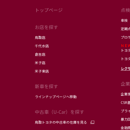
トップページ
点検
車検
お店を探す
定期
プロ
鳥取店
ＮＥ
千代水店
トヨ
倉吉店
トヨ
米子店
レク
米子東店
企業
新車を探す
企業
ラインナップページへ移動
CSR
中古車（U-Car）を探す
プラ
暴力
鳥取トヨタの中古車の在庫を見る
金融