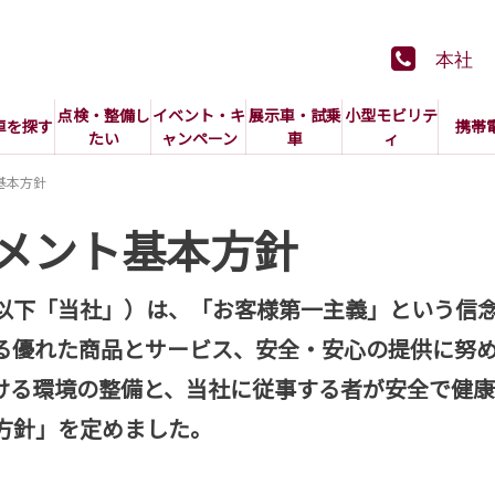
本社
点検・整備し
イベント・キ
展示車・試乗
小型モビリテ
車を探す
携帯
たい
ャンペーン
車
ィ
基本方針
メント基本方針
以下「当社」）は、「お客様第一主義」という信
る優れた商品とサービス、安全・安心の提供に努
ける環境の整備と、当社に従事する者が安全で健
方針」を定めました。