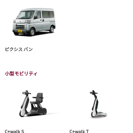
ピクシス バン
小型モビリティ
C+walk S
C+walk T