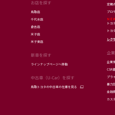
お店を探す
定期
プロ
鳥取店
ＮＥ
千代水店
トヨ
倉吉店
トヨ
米子店
レク
米子東店
企業
新車を探す
企業
ラインナップページへ移動
CSR
中古車（U-Car）を探す
プラ
暴力
鳥取トヨタの中古車の在庫を見る
金融
カス