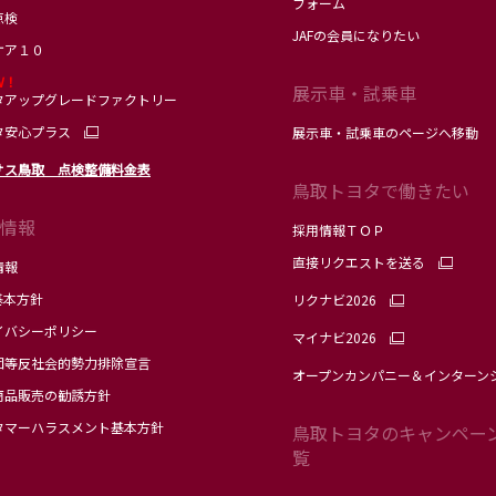
フォーム
点検
JAFの会員になりたい
ケア１０
Ｗ！
展示車・試乗車
タアップグレードファクトリー
タ安心プラス
展示車・試乗車のページへ移動
サス鳥取 点検整備料金表
鳥取トヨタで働きたい
情報
採用情報ＴＯＰ
直接リクエストを送る
情報
基本方針
リクナビ2026
イバシーポリシー
マイナビ2026
団等反社会的勢力排除宣言
オープンカンパニー＆インターン
商品販売の勧誘方針
タマーハラスメント基本方針
鳥取トヨタのキャンペー
覧