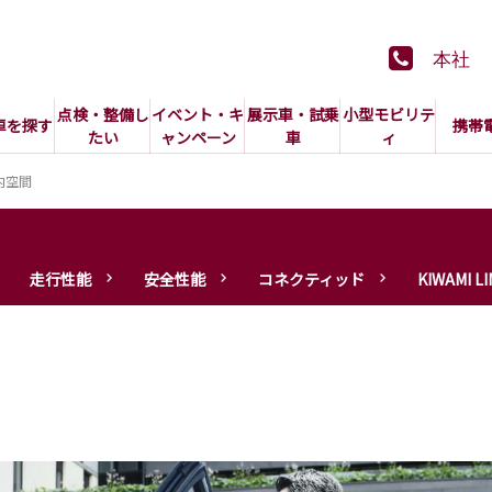
本社
点検・整備し
イベント・キ
展示車・試乗
小型モビリテ
車を探す
携帯
たい
ャンペーン
車
ィ
内空間
走行性能
安全性能
コネクティッド
KIWAMI LI