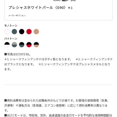
プレシャスホワイトパール〈090〉
＊1
メーカーオプション
モノトーン
バイトーン
■写真はESTATE RS。
＊1. シャークフィンアンテナはボディ色となります。 ＊2. シャークフィンアンテナ
はブラックとなります。 ＊3. シャークフィンアンテナはプレシャスメタルとなり
ます。
■燃料消費率は定められた試験条件のもとでの値です。お客様の使用環境（気象、
渋滞等）や運転方法（急発進、エアコン使用等）に応じて燃料消費率は異なりま
す。
■WLTCモードは、市街地、郊外、高速道路の各走行モードを平均的な使用時間配分