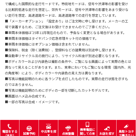
で構成した国際的な走行モードです。市街地モードは、信号や渋滞等の影響を受け
る比較的低速な走行を想定し、郊外モードは、信号や渋滞等の影響をあまり受けな
い走行を想定、高速道路モードは、高速道路等での走行を想定しています。
■「メーカーオプション」「設定あり」はご注文時に申し受けます。メーカーの工
場で装着するため、ご注文後はお受けできませんのでご了承ください。
■車両本体価格は'25年11月現在のもので、予告なく変更となる場合があります。
■車両本体価格はタイヤパンク応急修理キット付の価格です。
■車両本体価格にはオプション価格は含まれていません。
■保険料、税金（除く消費税）、登録料などの諸費用は別途申し受けます。
■自動車リサイクル法の施行により、リサイクル料金が別途必要となります。
■ボディカラーおよび内装色は撮影の条件や、ご覧になる画面によって実際の色とは
異なって見えることがあります。また、実車においてもご覧になる環境（屋内外、光
の角度等）により、ボディカラーや内装色の見え方は異なります。
■写真は機能説明のために各ランプを点灯したものです。実際の走行状態を示すも
のではありません。
■写真は機能説明のためにボディの一部を切断したカットモデルです。
■画面はハメ込み合成です。
■一部の写真は合成・イメージです。
携帯電話に
電話をする
中古車を探
鳥取トヨタ
試乗予約
点検整備
関しての来
お店を探す
（本社）
す
で働きたい