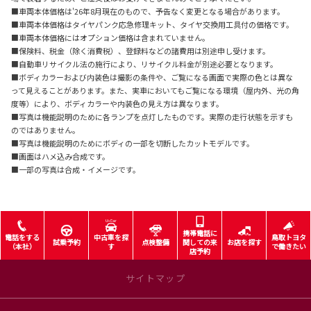
■車両本体価格は'26年8月現在のもので、予告なく変更となる場合があります。
■車両本体価格はタイヤパンク応急修理キット、タイヤ交換用工具付の価格です。
■車両本体価格にはオプション価格は含まれていません。
■保険料、税金（除く消費税）、登録料などの諸費用は別途申し受けます。
■自動車リサイクル法の施行により、リサイクル料金が別途必要となります。
■ボディカラーおよび内装色は撮影の条件や、ご覧になる画面で実際の色とは異な
って見えることがあります。また、実車においてもご覧になる環境（屋内外、光の角
度等）により、ボディカラーや内装色の見え方は異なります。
■写真は機能説明のために各ランプを点灯したものです。実際の走行状態を示すも
のではありません。
■写真は機能説明のためにボディの一部を切断したカットモデルです。
■画面はハメ込み合成です。
■一部の写真は合成・イメージです。
携帯電話に
電話をする
中古車を探
鳥取トヨタ
試乗予約
点検整備
関しての来
お店を探す
（本社）
す
で働きたい
店予約
サイトマップ