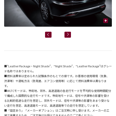
+
■“Leather Package・Night Shade”、“Night Shade”、“Leather Package”はグレー
ド名称ではありません。
■燃料消費率は定められた試験条件のもとでの値です。お客様の使用環境（気象、
渋滞等）や運転方法（急発進、エアコン使用等）に応じて燃料消費率は異なりま
す。
■WLTCモードは、市街地、郊外、高速道路の各走行モードを平均的な使用時間配分
で構成した国際的な走行モードです。市街地モードは、信号や渋滞等の影響を受け
る比較的低速な走行を想定し、郊外モードは、信号や渋滞等の影響をあまり受けな
い走行を想定、高速道路モードは、高速道路等での走行を想定しています。
■「設定あり」「メーカーオプション」はご注文時に申し受けます。メーカーの工
場で装着するため、ご注文後はお受けできませんのでご了承ください。