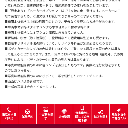
い走行を想定、高速道路モードは、高速道路等での走行を想定しています。
■「設定あり」「メーカーオプション」はご注文時に申し受けます。メーカーの工
場で装着するため、ご注文後はお受けできませんのでご了承ください。
■車両本体価格は'26年2月現在のもので、予告なく変更となる場合があります。
■車両本体価格はタイヤパンク応急修理キット付の価格です。
■車両本体価格にはオプション価格は含まれていません。
■保険料、税金（除く消費税）、登録料などの諸費用は別途申し受けます。
■自動車リサイクル法の施行により、リサイクル料金が別途必要となります。
■ボディカラーおよび内装色は撮影の条件や、ご覧になる環境で実際の色とは異な
って見えることがあります。また、実車においてもご覧になる環境（屋内外、光の角
度等）により、ボディカラーや内装色の見え方は異なります。
■写真は機能説明のために各ランプを点灯したものです。実際の走行状態を示すも
のではありません。
■写真は機能説明のためにボディの一部を切断したカットモデルです。
■画面はハメ込み合成です。
■一部の写真は合成・イメージです。
携帯電話に
電話をする
中古車を探
鳥取トヨタ
試乗予約
点検整備
関しての来
お店を探す
（本社）
す
で働きたい
店予約