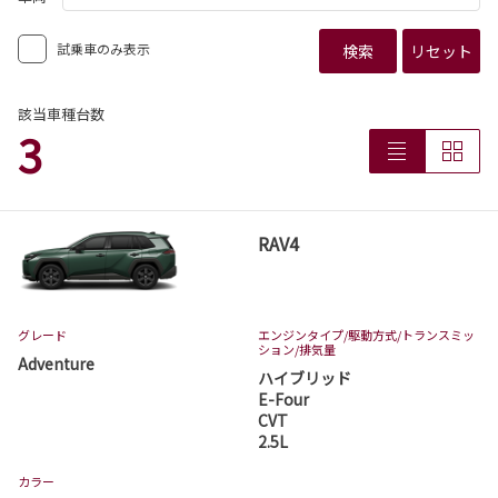
試乗車のみ表示
検索
リセット
該当車種台数
3
RAV4
グレード
エンジンタイプ
/駆動方式/
トランスミッ
ション
/排気量
Adventure
ハイブリッド
E-Four
CVT
2.5L
カラー