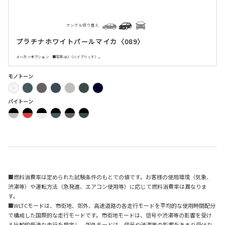
アングル切り替え
プラチナホワイトパールマイカ〈089〉
メーカーオプション ■写真はZ（ハイブリッド）。
モノトーン
バイトーン
■燃料消費率は定められた試験条件のもとでの値です。お客様の使用環境（気象、
渋滞等）や運転方法（急発進、エアコン使用等）に応じて燃料消費率は異なりま
す。
■WLTCモードは、市街地、郊外、高速道路の各走行モードを平均的な使用時間配分
で構成した国際的な走行モードです。市街地モードは、信号や渋滞等の影響を受け
る比較的低速な走行を想定し、郊外モードは、信号や渋滞等の影響をあまり受けな